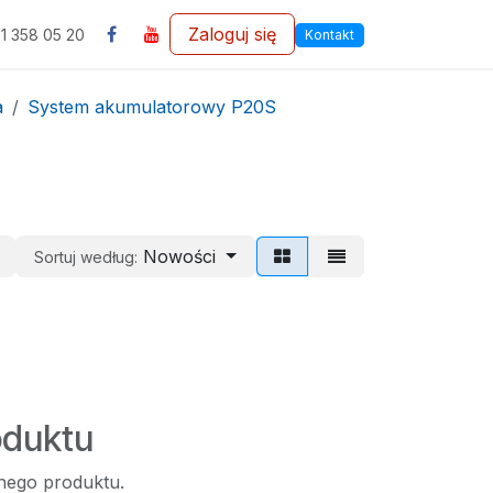
c
Zaloguj się
1 358 05 20
Kontakt
a
System akumulatorowy P20S
Nowości
Sortuj według:
oduktu
dnego produktu.