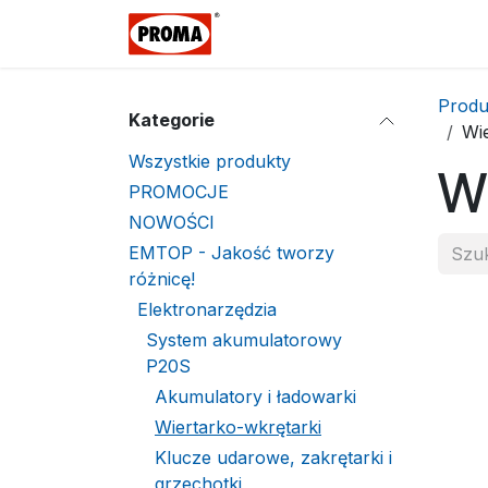
Przejdź do zawartości
Strona Główna
Skle
Produ
Kategorie
Wi
Wszystkie produkty
Wi
PROMOCJE
NOWOŚCI
EMTOP - Jakość tworzy
różnicę!
Elektronarzędzia
System akumulatorowy
P20S
Akumulatory i ładowarki
Wiertarko-wkrętarki
Klucze udarowe, zakrętarki i
grzechotki