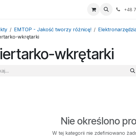
p
Strona korporacyjna
Kategorie
Pomo
+48 7
kty
EMTOP - Jakość tworzy różnicę!
Elektronarzędzi
ertarko-wkrętarki
ertarko-wkrętarki
Nie określono pr
W tej kategorii nie zdefiniowano ża